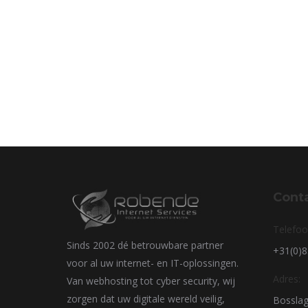
Cont
Telefoo
Sinds 2002 dé betrouwbare partner
+31(0)
voor al uw internet- en IT-oplossingen.
Adres:
Van webhosting tot cyber security, wij
zorgen dat uw digitale wereld veilig,
Bosslag