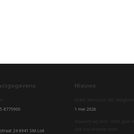
actgegevens
Nieuws
n:
Gratis Microsoft 365 Veilighei
85-8775900
1 mei 2026
Waarom wij voor 100% gaan en
óók zou moeten doen
straat 24 6941 SM Loil