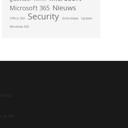
Nieuws
Microsoft 365
Security
Office 365
Sinterklaas
Update
Windows 365
dscheck
 jij dat