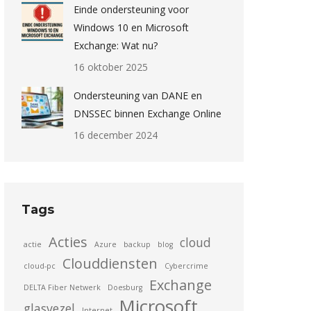
Einde ondersteuning voor
Windows 10 en Microsoft
Exchange: Wat nu?
16 oktober 2025
Ondersteuning van DANE en
DNSSEC binnen Exchange Online
16 december 2024
Tags
Acties
cloud
actie
Azure
backup
blog
Clouddiensten
cloud-pc
Cybercrime
Exchange
DELTA Fiber Netwerk
Doesburg
Microsoft
glasvezel
Internet