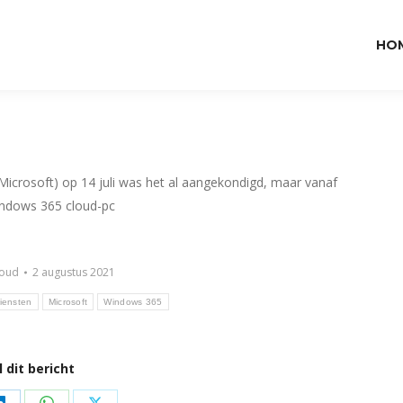
HO
 Microsoft) op 14 juli was het al aangekondigd, maar vanaf
indows 365 cloud-pc
loud
2 augustus 2021
iensten
Microsoft
Windows 365
 dit bericht