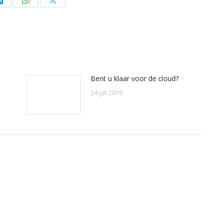
Deel
Deel
Deel
op
op
op
ok
LinkedIn
WhatsApp
X
Bent u klaar voor de cloud?
24 juli 2019