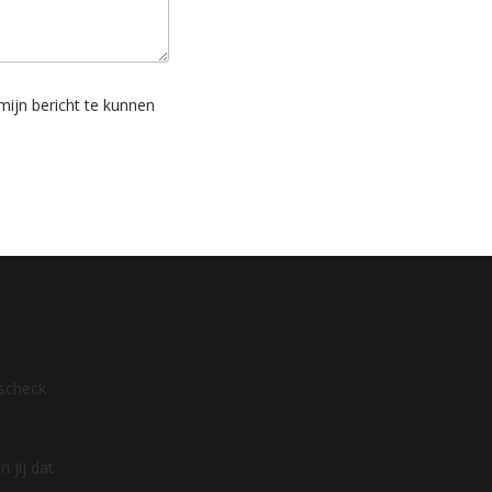
ijn bericht te kunnen
dscheck
 jij dat