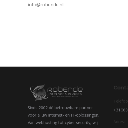
info@robende.nl
Cont
Telefoo
Sinds 2002 dé betrouwbare partner
+31(0)
voor al uw internet- en IT-oplossingen.
Adres:
Van webhosting tot cyber security, wij