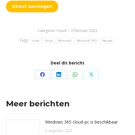
Direct aanvragen
Categorie:
Cloud
2 februari 2022
Tags:
actie
cloud
Microsoft
Microsoft 365
Nieuws
Deel dit bericht
Deel
Deel
Deel
Deel
op
op
op
op
Facebook
LinkedIn
WhatsApp
X
Meer berichten
Windows 365 cloud-pc is beschikbaar
2 augustus 2021