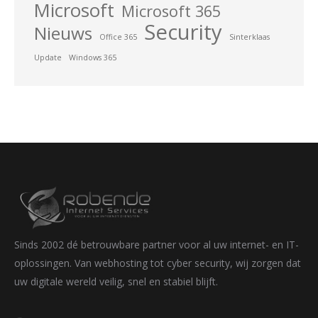
Microsoft
Microsoft 365
Security
Nieuws
Office 365
Sinterklaas
Update
Windows 365
Sinds 2002 dé betrouwbare partner voor al uw internet- en IT-
oplossingen. Van webhosting tot cyber security, wij zorgen dat
uw digitale wereld veilig, snel en stabiel blijft.