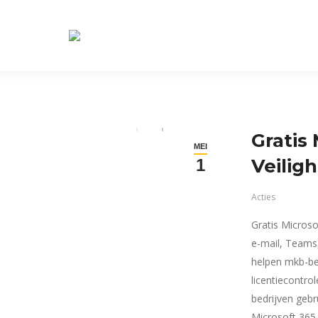
Gratis 
MEI
Veilig
1
Acties
Gratis Microso
e-mail, Teams,
helpen mkb-be
licentiecontro
bedrijven gebr
Microsoft 365