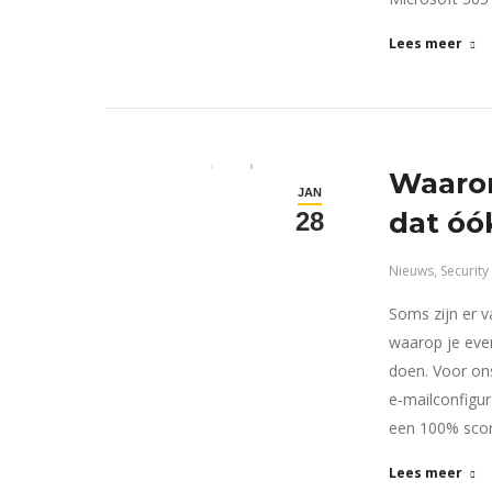
Lees meer
Waarom
JAN
dat óó
28
Nieuws
,
Security
Soms zijn er v
waarop je even
doen. Voor o
e‑mailconfigur
een 100% score
Lees meer