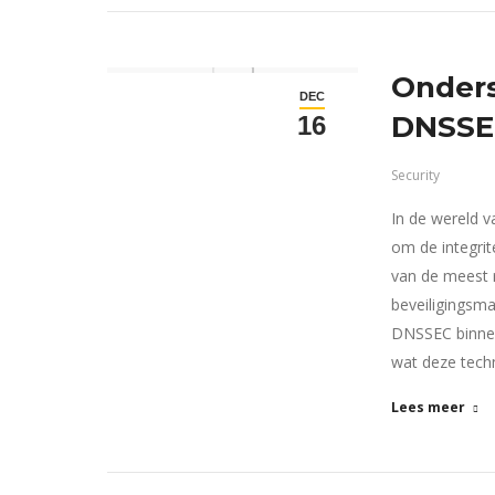
Onders
DEC
DNSSEC
16
Security
In de wereld v
om de integrit
van de meest 
beveiligingsm
DNSSEC binnen
wat deze tech
Lees meer