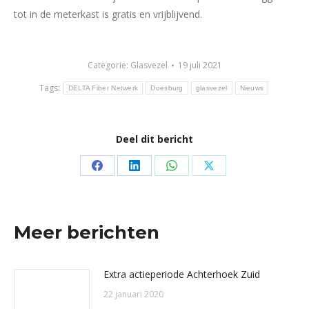
tot in de meterkast is gratis en vrijblijvend.
Categorie:
Glasvezel
19 juli 2021
Tags:
DELTA Fiber Netwerk
Doesburg
glasvezel
Nieuws
Deel dit bericht
Deel
Deel
Deel
Deel
op
op
op
op
Facebook
LinkedIn
WhatsApp
X
Meer berichten
Extra actieperiode Achterhoek Zuid
22 januari 2020