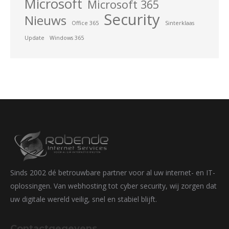
Microsoft
Microsoft 365
Security
Nieuws
Office 365
Sinterklaas
Update
Windows 365
Sinds 2002 dé betrouwbare partner voor al uw internet- en IT-
oplossingen. Van webhosting tot cyber security, wij zorgen dat
uw digitale wereld veilig, snel en stabiel blijft.
Contactgegevens