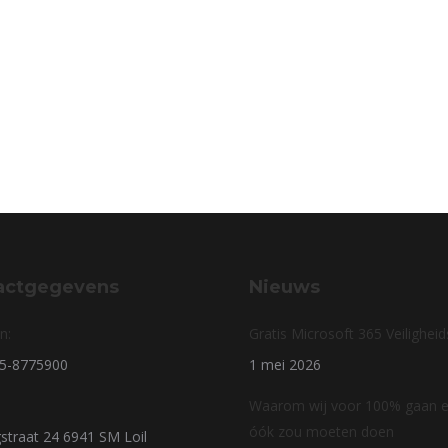
actgegevens
Nieuws
n:
Gratis Microsoft 365 Veilighei
85-8775900
1 mei 2026
Waarom wij voor 100% gaan en
óók zou moeten doen
straat 24 6941 SM Loil