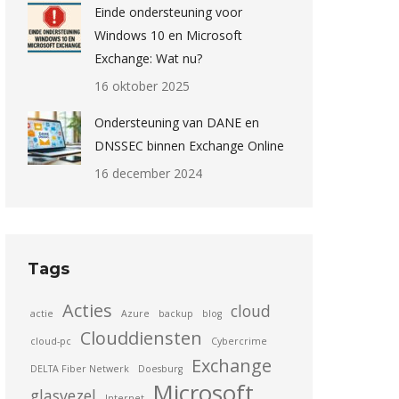
Einde ondersteuning voor
Windows 10 en Microsoft
Exchange: Wat nu?
16 oktober 2025
Ondersteuning van DANE en
DNSSEC binnen Exchange Online
16 december 2024
Tags
Acties
cloud
actie
Azure
backup
blog
Clouddiensten
cloud-pc
Cybercrime
Exchange
DELTA Fiber Netwerk
Doesburg
Microsoft
glasvezel
Internet