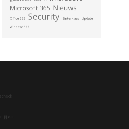
Nieuws
Microsoft 365
Security
Office 365
Sinterklaas
Update
Windows 365
dscheck
 jij dat