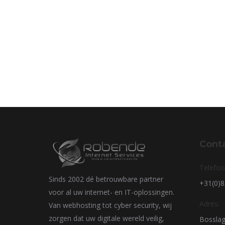
Cont
Telefoo
Sinds 2002 dé betrouwbare partner
+31(0)
voor al uw internet- en IT-oplossingen.
Adres:
Van webhosting tot cyber security, wij
zorgen dat uw digitale wereld veilig,
Bosslag