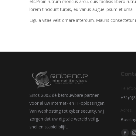
elit.Proin rutrum rhoncus arcu, quis facilisis libero rut
lorem tincidunt turpis, eu varius augue ipsum et urna.
Ligula vitae velit ornare interdum. Mauris consectetu
Cont
Telefoo
Sinds 2002 dé betrouwbare partner
+31(0)
voor al uw internet- en IT-oplossingen.
Adres:
Van webhosting tot cyber security, wij
zorgen dat uw digitale wereld veilig,
Bosslag
snel en stabiel blijft.
Vind on