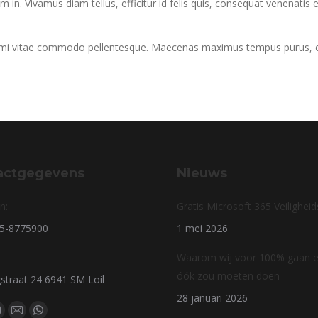
rum in. Vivamus diam tellus, efficitur id felis quis, consequat venenatis 
r mi vitae commodo pellentesque. Maecenas maximus tempus purus, et f
actgegevens
Nieuws
n:
Gratis Microsoft 365 Veilighei
85-8775900
1 mei 2026
Waarom wij voor 100% gaan en
óók zou moeten doen
straat 24 6941 SM Loil
28 januari 2026
s op: