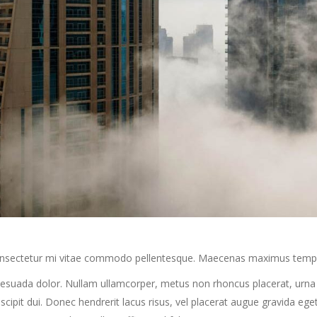
 consectetur mi vitae commodo pellentesque. Maecenas maximus tempus 
alesuada dolor. Nullam ullamcorper, metus non rhoncus placerat, urna 
 suscipit dui. Donec hendrerit lacus risus, vel placerat augue gravida e