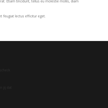
erat. Etiam tincidunt, tellus eu molestie mollis, diam
eugiat lectus efficitur eget.
dscheck
 jij dat