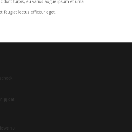
incidunt turpis, eu varius augue ipsum et urna.
eugiat lectus efficitur eget.
dscheck
 jij dat
ndows 10