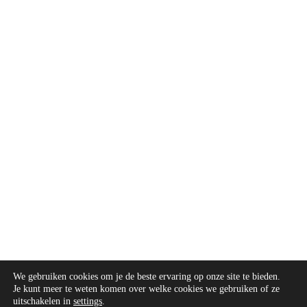
We gebruiken cookies om je de beste ervaring op onze site te bieden.
Je kunt meer te weten komen over welke cookies we gebruiken of ze
uitschakelen in
settings
.