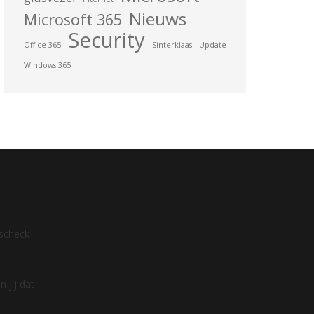
Nieuws
Microsoft 365
Security
Office 365
Sinterklaas
Update
Windows 365
dscheck
 jij dat