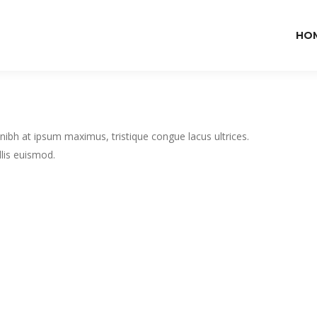
HO
 nibh at ipsum maximus, tristique congue lacus ultrices.
llis euismod.