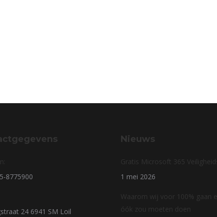
actgegevens
Nieuws
n:
Gratis Microsoft 365 Veilighei
85-8775900
1 mei 2026
Waarom wij voor 100% gaan en
óók zou moeten doen
straat 24 6941 SM Loil