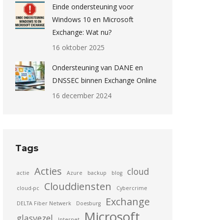
Einde ondersteuning voor
Windows 10 en Microsoft
Exchange: Wat nu?
16 oktober 2025
Ondersteuning van DANE en
DNSSEC binnen Exchange Online
16 december 2024
Tags
Acties
cloud
actie
Azure
backup
blog
Clouddiensten
cloud-pc
Cybercrime
Exchange
DELTA Fiber Netwerk
Doesburg
Microsoft
glasvezel
Internet