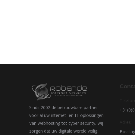
Cont
Telefoo
Sinds 2002 dé betrouwbare partner
+31(0)
voor al uw internet- en IT-oplossingen.
Adres:
Van webhosting tot cyber security, wij
zorgen dat uw digitale wereld veilig,
Bosslag